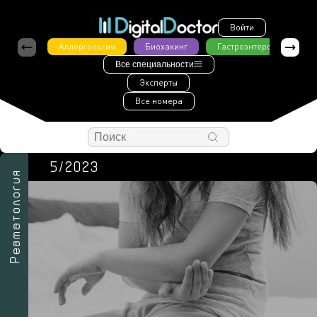
Войти
Аллергология
Биохакинг
Гастроэнтерология
Все специальности
Эксперты
Все номера
5/2023
Ревматология