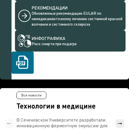
РЕКОМЕНДАЦИИ
Обновленные рекомендации EULAR по
немедикаментозному лечению системной красной
волчанки и системного склероза
ИНФОГРАФИКА
Риск смерти при подагре
Все новости
Технологии в медицине
В Сеченовском Университете разработали
Росси
инновационную ферментную эмульсию для
расч