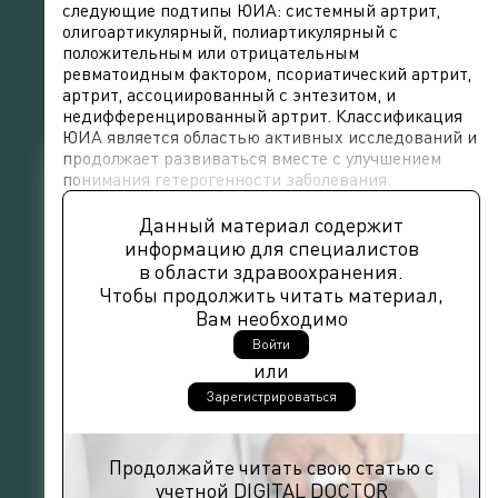
следующие подтипы ЮИА: системный артрит,
олигоартикулярный, полиартикулярный с
положительным или отрицательным
ревматоидным фактором, псориатический артрит,
артрит, ассоциированный с энтезитом, и
недифференцированный артрит. Классификация
ЮИА является областью активных исследований и
продолжает развиваться вместе с улучшением
понимания гетерогенности заболевания.
Данный материал содержит
информацию для специалистов
в области здравоохранения.
Чтобы продолжить читать материал,
Вам необходимо
Войти
или
Зарегистрироваться
Продолжайте читать свою статью с
учетной DIGITAL DOCTOR