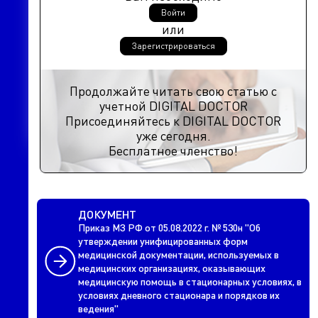
Войти
или
Зарегистрироваться
Продолжайте читать свою статью с
учетной DIGITAL DOCTOR
Присоединяйтесь к DIGITAL DOCTOR
уже сегодня.
Бесплатное членство!
ДОКУМЕНТ
Приказ МЗ РФ от 05.08.2022 г. № 530н "Об
утверждении унифицированных форм
медицинской документации, используемых в
медицинских организациях, оказывающих
медицинскую помощь в стационарных условиях, в
условиях дневного стационара и порядков их
ведения"