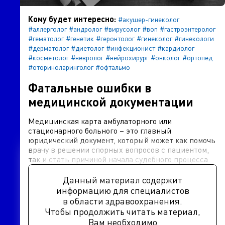
Кому будет интересно:
#акушер-гинеколог
#аллерголог
#андролог
#вирусолог
#воп
#гастроэнтеролог
#гематолог
#генетик
#геронтолог
#гинеколог
#гинекологи
#дерматолог
#диетолог
#инфекционист
#кардиолог
#косметолог
#невролог
#нейрохирург
#онколог
#ортопед
#оториноларинголог
#офтальмо
Фатальные ошибки в
медицинской документации
Медицинская карта амбулаторного или
стационарного больного – это главный
юридический документ, который может как помочь
врачу в решении спорных вопросов с пациентом,
так и стать причиной начала судебного процесса.
Данный материал содержит
информацию для специалистов
в области здравоохранения.
Чтобы продолжить читать материал,
Вам необходимо