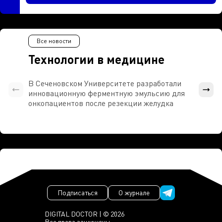
Все новости
Технологии в медицине
В Сеченовском Университете разработали
Росси
инновационную ферментную эмульсию для
расч
онкопациентов после резекции желудка
проти
Подписаться
О журнале
DIGITAL DOCTOR | © 2026
Все права защищены