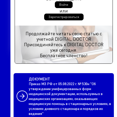
Войти
или
Зарегистрироваться
Продолжайте читать свою статью с
учетной DIGITAL DOCTOR
Присоединяйтесь к DIGITAL DOCTOR
уже сегодня.
Бесплатное членство!
ДОКУМЕНТ
Приказ МЗ РФ от 05.08.2022 г. № 530н "Об
утверждении унифицированных форм
медицинской документации, используемых в
медицинских организациях, оказывающих
медицинскую помощь в стационарных условиях, в
условиях дневного стационара и порядков их
ведения"