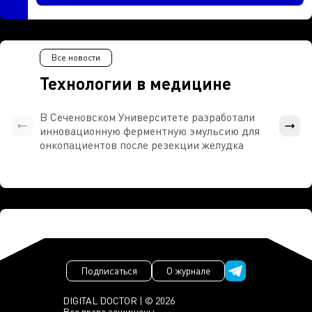
Все новости
Технологии в медицине
В Сеченовском Университете разработали
Росси
инновационную ферментную эмульсию для
расч
онкопациентов после резекции желудка
проти
Подписаться
О журнале
DIGITAL DOCTOR | © 2026
Все права защищены