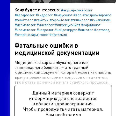
Кому будет интересно:
#акушер-гинеколог
#аллерголог
#андролог
#вирусолог
#воп
#гастроэнтеролог
#гематолог
#генетик
#геронтолог
#гинеколог
#гинекологи
#дерматолог
#диетолог
#инфекционист
#кардиолог
#косметолог
#невролог
#нейрохирург
#онколог
#ортопед
#оториноларинголог
#офтальмо
Фатальные ошибки в
медицинской документации
Медицинская карта амбулаторного или
стационарного больного – это главный
юридический документ, который может как помочь
врачу в решении спорных вопросов с пациентом,
так и стать причиной начала судебного процесса.
Данный материал содержит
информацию для специалистов
в области здравоохранения.
Чтобы продолжить читать материал,
Вам необходимо