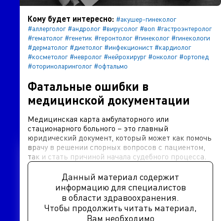
Кому будет интересно:
#акушер-гинеколог
#аллерголог
#андролог
#вирусолог
#воп
#гастроэнтеролог
#гематолог
#генетик
#геронтолог
#гинеколог
#гинекологи
#дерматолог
#диетолог
#инфекционист
#кардиолог
#косметолог
#невролог
#нейрохирург
#онколог
#ортопед
#оториноларинголог
#офтальмо
Фатальные ошибки в
медицинской документации
Медицинская карта амбулаторного или
стационарного больного – это главный
юридический документ, который может как помочь
врачу в решении спорных вопросов с пациентом,
так и стать причиной начала судебного процесса.
Данный материал содержит
информацию для специалистов
в области здравоохранения.
Чтобы продолжить читать материал,
Вам необходимо