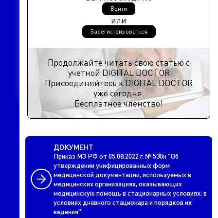
Войти
или
Зарегистрироваться
Продолжайте читать свою статью с
учетной DIGITAL DOCTOR
Присоединяйтесь к DIGITAL DOCTOR
уже сегодня.
Бесплатное членство!
ДОКУМЕНТ
Приказ МЗ РФ от 05.08.2022 г. № 530н "Об
утверждении унифицированных форм
медицинской документации, используемых в
медицинских организациях, оказывающих
медицинскую помощь в стационарных условиях, в
условиях дневного стационара и порядков их
ведения"