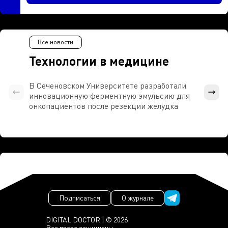
Все новости
Технологии в медицине
В Сеченовском Университете разработали
Росси
инновационную ферментную эмульсию для
расч
онкопациентов после резекции желудка
проти
Подписаться
О журнале
DIGITAL DOCTOR | © 2026
Все права защищены