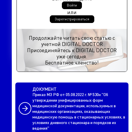
Войти
или
Зарегистрироваться
Продолжайте читать свою статью с
учетной DIGITAL DOCTOR
Присоединяйтесь к DIGITAL DOCTOR
уже сегодня.
Бесплатное членство!
ДОКУМЕНТ
Приказ МЗ РФ от 05.08.2022 г. № 530н "Об
утверждении унифицированных форм
медицинской документации, используемых в
медицинских организациях, оказывающих
медицинскую помощь в стационарных условиях, в
условиях дневного стационара и порядков их
ведения"