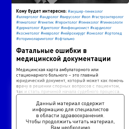
Кому будет интересно:
#акушер-гинеколог
#аллерголог
#андролог
#вирусолог
#воп
#гастроэнтеролог
#гематолог
#генетик
#геронтолог
#гинеколог
#гинекологи
#дерматолог
#диетолог
#инфекционист
#кардиолог
#косметолог
#невролог
#нейрохирург
#онколог
#ортопед
#оториноларинголог
#офтальмо
Фатальные ошибки в
медицинской документации
Медицинская карта амбулаторного или
стационарного больного – это главный
юридический документ, который может как помочь
врачу в решении спорных вопросов с пациентом,
так и стать причиной начала судебного процесса.
Данный материал содержит
информацию для специалистов
в области здравоохранения.
Чтобы продолжить читать материал,
Вам необходимо