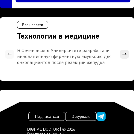
Все новости
Технологии в медицине
В Сеченовском Университете разработали
Росси
инновационную ферментную эмульсию для
расч
онкопациентов после резекции желудка
проти
Подписаться
О журнале
DIGITAL DOCTOR | © 2026
Все права защищены