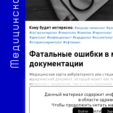
Медицинское право
Кому будет интересно:
#акушер-гинеколог
#ал
#гастроэнтеролог
#гематолог
#генетик
#геронтолог
#диетолог
#инфекционист
#кардиолог
#косметолог
#оториноларинголог
#офтальмо
Фатальные ошибки в 
документации
Медицинская карта амбулаторного или стаци
юридический документ, который может как п
вопросов с пациентом, так и стать причиной
Данный материал содержит ин
в области здрав
Чтобы продолжить читать м
или
Войти
Зар