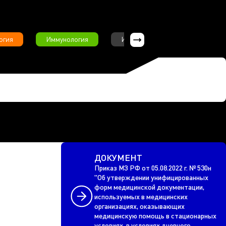
огия
Иммунология
Интервью
Инфекционны
ДОКУМЕНТ
Приказ МЗ РФ от 05.08.2022 г. № 530н
"Об утверждении унифицированных
форм медицинской документации,
используемых в медицинских
организациях, оказывающих
медицинскую помощь в стационарных
условиях, в условиях дневного