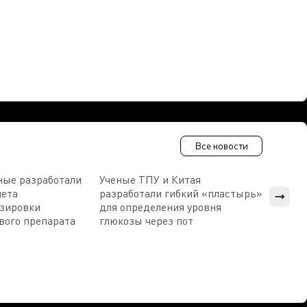
Все новости
ные разработали
Ученые ТПУ и Китая
В Пен
чета
разработали гибкий «пластырь»
приб
озировки
для определения уровня
прис
вого препарата
глюкозы через пот