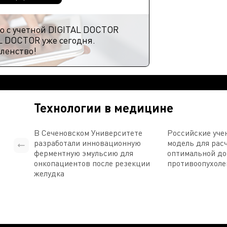
ю с учетной DIGITAL DOCTOR
L DOCTOR уже сегодня.
ленство!
Технологии в медицине
В Сеченовском Университете
Российские уче
разработали инновационную
модель для рас
ферментную эмульсию для
оптимальной д
онкопациентов после резекции
противоопухоле
желудка