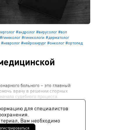
лерголог
#андролог
#вирусолог
#воп
#гинеколог
#гинекологи
#дерматолог
#невролог
#нейрохирург
#онколог
#ортопед
медицинской
онарного больного – это главный
омочь врачу в решении спорных
 начала судебного процесса.
формацию для специалистов
оохранения.
атериал, Вам необходимо
егистрироваться