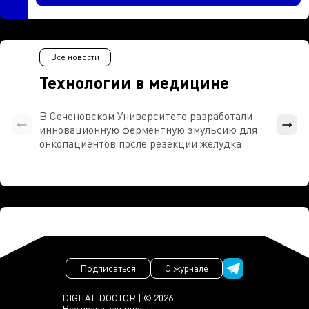
Все новости
Технологии в медицине
В Сеченовском Университете разработали
Росси
инновационную ферментную эмульсию для
расч
онкопациентов после резекции желудка
проти
Подписаться
О журнале
DIGITAL DOCTOR | © 2026
Все права защищены