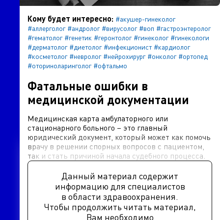
Кому будет интересно:
#акушер-гинеколог
#аллерголог
#андролог
#вирусолог
#воп
#гастроэнтеролог
#гематолог
#генетик
#геронтолог
#гинеколог
#гинекологи
#дерматолог
#диетолог
#инфекционист
#кардиолог
#косметолог
#невролог
#нейрохирург
#онколог
#ортопед
#оториноларинголог
#офтальмо
Фатальные ошибки в
медицинской документации
Медицинская карта амбулаторного или
стационарного больного – это главный
юридический документ, который может как помочь
врачу в решении спорных вопросов с пациентом,
так и стать причиной начала судебного процесса.
Данный материал содержит
информацию для специалистов
в области здравоохранения.
Чтобы продолжить читать материал,
Вам необходимо