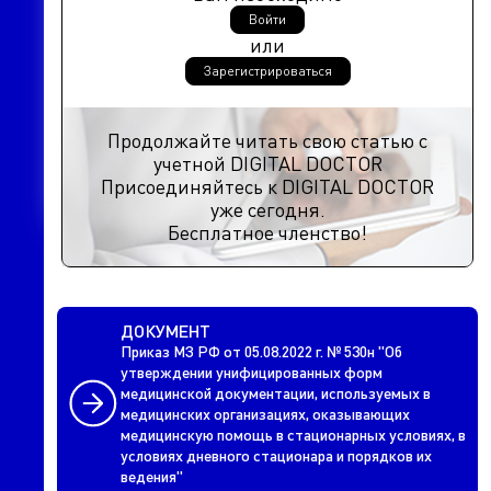
Войти
или
Зарегистрироваться
Продолжайте читать свою статью с
учетной DIGITAL DOCTOR
Присоединяйтесь к DIGITAL DOCTOR
уже сегодня.
Бесплатное членство!
ДОКУМЕНТ
Приказ МЗ РФ от 05.08.2022 г. № 530н "Об
утверждении унифицированных форм
медицинской документации, используемых в
медицинских организациях, оказывающих
медицинскую помощь в стационарных условиях, в
условиях дневного стационара и порядков их
ведения"