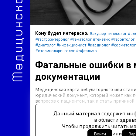
Медицинское право
Кому будет интересно:
#акушер-гинеколог
#ал
#гастроэнтеролог
#гематолог
#генетик
#геронтолог
#диетолог
#инфекционист
#кардиолог
#косметолог
#оториноларинголог
#офтальмо
Фатальные ошибки в 
документации
Медицинская карта амбулаторного или стаци
юридический документ, который может как п
вопросов с пациентом, так и стать причиной
Данный материал содержит ин
в области здрав
Чтобы продолжить читать м
или
Войти
Зар