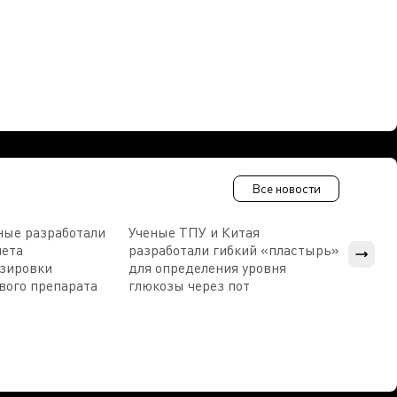
Все новости
ные разработали
Ученые ТПУ и Китая
В Пен
чета
разработали гибкий «пластырь»
приб
озировки
для определения уровня
прис
вого препарата
глюкозы через пот