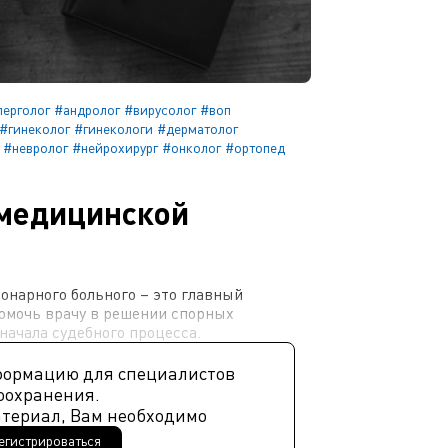
лерголог
#андролог
#вирусолог
#воп
#гинеколог
#гинекологи
#дерматолог
#невролог
#нейрохирург
#онколог
#ортопед
медицинской
онарного больного – это главный
омочь врачу в решении спорных
 начала судебного процесса.
формацию для специалистов
оохранения.
атериал, Вам необходимо
егистрироваться