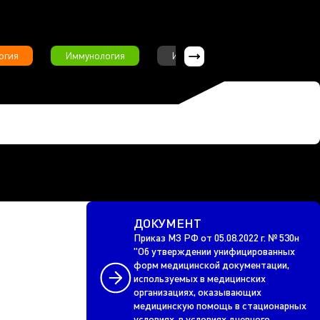
огия
Иммунология
Интервью
Инфекционны
ДОКУМЕНТ
Приказ МЗ РФ от 05.08.2022 г. № 530н
"Об утверждении унифицированных
форм медицинской документации,
используемых в медицинских
организациях, оказывающих
медицинскую помощь в стационарных
условиях, в условиях дневного