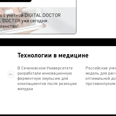
ю с учетной DIGITAL DOCTOR
L DOCTOR уже сегодня.
ленство!
Технологии в медицине
В Сеченовском Университете
Российские уче
разработали инновационную
модель для рас
ферментную эмульсию для
оптимальной д
онкопациентов после резекции
противоопухоле
желудка