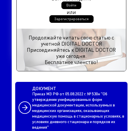
Войти
или
Зарегистрироваться
Продолжайте читать свою статью с
учетной DIGITAL DOCTOR
Присоединяйтесь к DIGITAL DOCTOR
уже сегодня.
Бесплатное членство!
ДОКУМЕНТ
Приказ МЗ РФ от 05.08.2022 г. № 530н "Об
утверждении унифицированных форм
медицинской документации, используемых в
медицинских организациях, оказывающих
медицинскую помощь в стационарных условиях, в
условиях дневного стационара и порядков их
ведения"