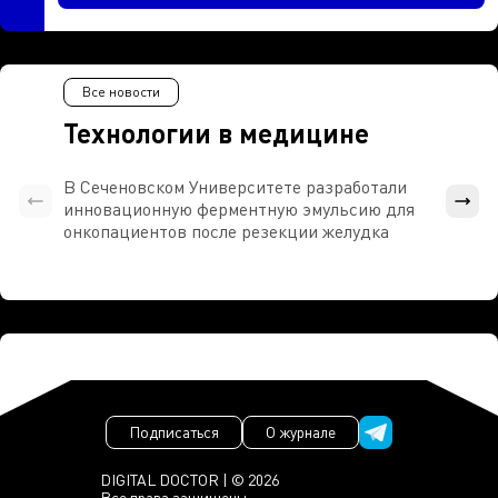
Все новости
Технологии в медицине
В Сеченовском Университете разработали
Росси
инновационную ферментную эмульсию для
расч
онкопациентов после резекции желудка
проти
Подписаться
О журнале
DIGITAL DOCTOR | © 2026
Все права защищены