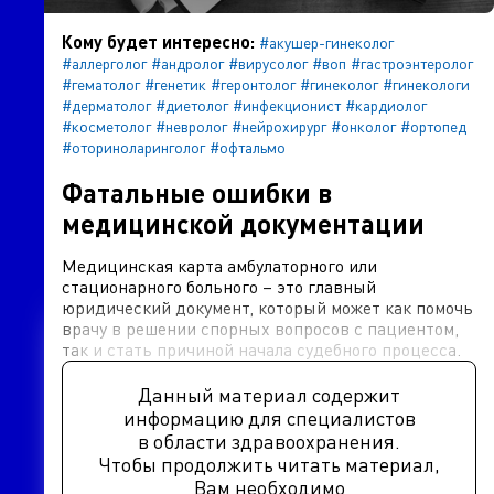
Кому будет интересно:
#акушер-гинеколог
#аллерголог
#андролог
#вирусолог
#воп
#гастроэнтеролог
#гематолог
#генетик
#геронтолог
#гинеколог
#гинекологи
#дерматолог
#диетолог
#инфекционист
#кардиолог
#косметолог
#невролог
#нейрохирург
#онколог
#ортопед
#оториноларинголог
#офтальмо
Фатальные ошибки в
медицинской документации
Медицинская карта амбулаторного или
стационарного больного – это главный
юридический документ, который может как помочь
врачу в решении спорных вопросов с пациентом,
так и стать причиной начала судебного процесса.
Данный материал содержит
информацию для специалистов
в области здравоохранения.
Чтобы продолжить читать материал,
Вам необходимо