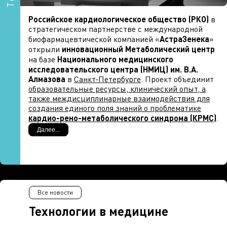
Российское кардиологическое общество (РКО)
в
стратегическом партнерстве с международной
биофармацевтической компанией «
АстраЗенека
»
открыли
инновационный Метаболический центр
на базе
Национального медицинского
исследовательского центра (НМИЦ) им. В.А.
Алмазова
в
Санкт-Петербурге
. Проект объединит
образовательные ресурсы, клинический опыт, а
также междисциплинарные взаимодействия для
создания единого поля знаний о проблематике
кардио-рено-метаболического синдрома (КРМС)
.
Далее...
Концепция КРМС предусматривает, что
хронические неинфекционные болезни
—
не
изолированные патологии, а клиническая «связка»
взаимно усиливающих состояний
:
инсулинорезистентности, артериальной
гипертензии, атеросклеротических сердечно-
Все новости
сосудистых заболеваний и др. КМРС в России
затрагивает существенную долю взрослого
Технологии в медицине
населения, особенно в старших возрастных