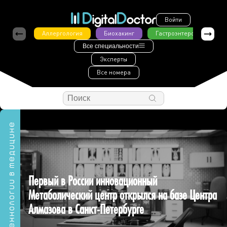
Войти
Аллергология
Биохакинг
Гастроэнтерология
Все специальности
Эксперты
Все номера
Технологии в медицине
Первый в России инновационный
Метаболический центр открылся на базе Центра
Алмазова в Санкт-Петербурге