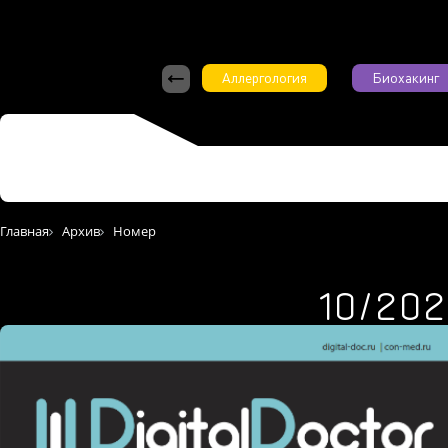
Аллергология
Биохакинг
Главная
Архив
Номер
10/20