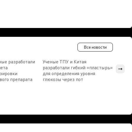
Все новости
ные разработали
Ученые ТПУ и Китая
В Пен
чета
разработали гибкий «пластырь»
приб
озировки
для определения уровня
прис
вого препарата
глюкозы через пот