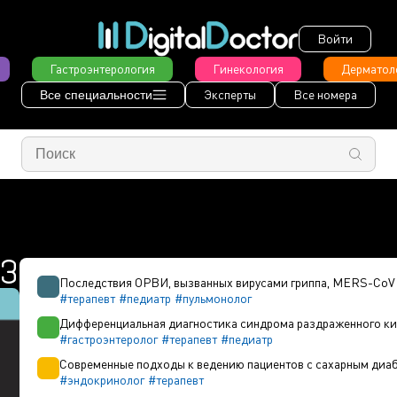
Войти
Гастроэнтерология
Гинекология
Дерматол
Эксперты
Все номера
Все специальности
23
Последствия ОРВИ, вызванных вирусами гриппа, MERS-CoV 
#терапевт
#педиатр
#пульмонолог
Дифференциальная диагностика синдрома раздраженного ки
#гастроэнтеролог
#терапевт
#педиатр
Современные подходы к ведению пациентов с сахарным диа
#эндокринолог
#терапевт