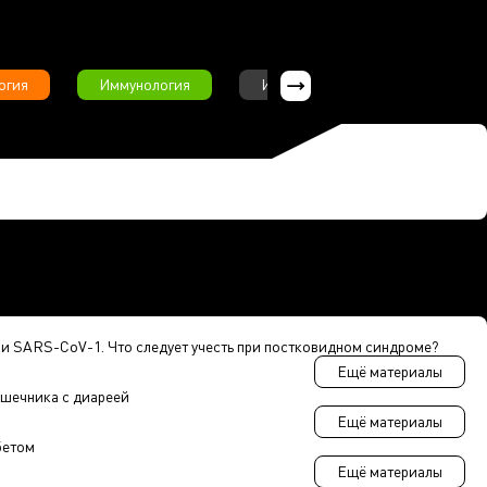
огия
Иммунология
Интервью
Инфекционны
и SARS-CoV-1. Что следует учесть при постковидном синдроме?
Ещё материалы
шечника с диареей
Ещё материалы
бетом
Ещё материалы