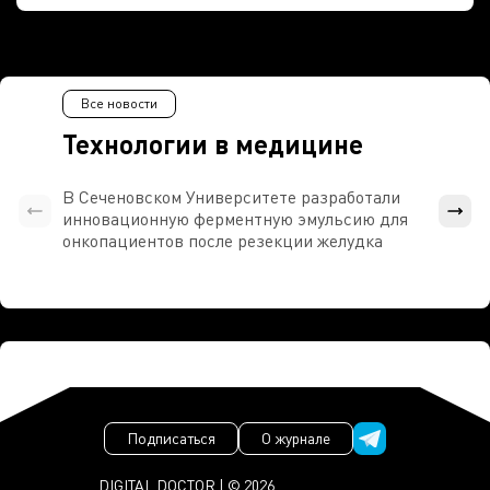
Все новости
Технологии в медицине
В Сеченовском Университете разработали
Росси
инновационную ферментную эмульсию для
расч
онкопациентов после резекции желудка
проти
Подписаться
О журнале
DIGITAL DOCTOR | © 2026