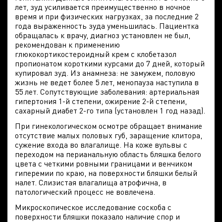
лет, зуд усиливается преимущественно в ночное
время и при физических нагрузках, за последние 2
года выраженность зуда уменьшилась. Пациентка
обращалась к врачу, диагноз установлен не был,
рекомендован к применению
глюкокортикостероидный крем с клобетазол
пропионатом короткими курсами до 7 дней, который
купировал зуд. Из анамнеза: не замужем, половую
жизнь не ведет более 5 лет, менопауза наступила в
55 лет. Сопутствующие заболевания: артериальная
гипертония 1-й степени, ожирение 2-й степени,
сахарный диабет 2-го типа (установлен 1 год назад).
При гинекологическом осмотре обращает внимание
отсутствие малых половых губ, заращение клитора,
сужение входа во влагалище. На коже вульвы с
переходом на перианальную область бляшка белого
цвета с четкими ровными границами и венчиком
гиперемии по краю, на поверхности бляшки белый
налет. Слизистая влагалища атрофична, в
патологический процесс не вовлечена.
Микроскопическое исследование соскоба с
поверхности бляшки показало наличие спор и