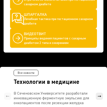
сахарном диабете
ШПАРГАЛКА
Лечебная тактика при гестационном сахарном
диабете
ВИДЕОТВИТ
Принципы ведения пациентов с сахарным
диабетом 2 типа и ожирением
Все новости
Технологии в медицине
В Сеченовском Университете разработали
Росси
инновационную ферментную эмульсию для
расч
онкопациентов после резекции желудка
проти