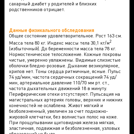
сахарный диабет у родителей и близких
родственников отрицает.
Данные физикального обследования
Общее состояние удовлетворительное. Рост 163 см.
2
Масса тела 80 кг. Индекс массы тела 30,1 кг/м
(избыточный). До беременности масса тела 78 кг.
Нормостеническое телосложение. Кожные покровы
чистые, умеренно увлажнены. Видимые слизистые
оболочки бледно-розовые. Дыхание везикулярное,
хрипов нет. Тоны сердца ритмичные, ясные. Пульс
74 уд/мин, частота сердечных сокращений 74 уд/
мин, артериальное давление 110/70 мм рт. ст.,
частота дыхательных движений 18 в минуту.
Периферические отеки отсутствуют. Пульсация на
магистральных артериях головы, верхних и нижних
конечностей не ослаблена. Живот мягкий и
безболезненный, увеличен за счет подкожно-
жировой клетчатки, без волнистых полос на коже.
При прощупывании щитовидная железа мягкая,
эластичная, подвижная и безболезненная, узловых
образований не было.