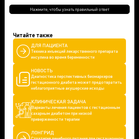
Нажмите, чтобы узнать правильный ответ
Читайте также
ДЛЯ ПАЦИЕНТА
Техника инъекций лекарственного препарата
инсулина во время беременности
НОВОСТЬ
Диагностика перспективных биомаркеров
гестационного диабета может предотвратить
неблагоприятные акушерские исходы
КЛИНИЧЕСКАЯ ЗАДАЧА
Варианты лечения пациентов с гестационным
сахарным диабетом при низкой
приверженности терапии
ЛОНГРИД
Стратегия лечебного питания при гестационном