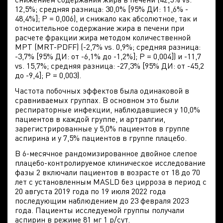
12,5%; средняя разница: 30,0% [95% ДИ: 11,6% -
48,4%]; P = 0,006), и снижало как абсолютное, так и
относительное содержание жира в печени при
расчете фракции жира методом количественной
МРТ (MRT-PDFF) (-2,7% vs. 0,9%; средняя разница:
-3,7% [95% ДИ: от -6,1% до -1,2%]; P = 0,004]) и -11,7
vs. 15,7%; средняя разница: -27,3% [95% ДИ: от -45,2
до -9,4]; P = 0,003).
Частота побочных эффектов была одинаковой в
сравниваемых группах. В основном это были
респираторные инфекции, наблюдавшиеся у 10,0%
пациентов в каждой группе, и артралгии,
зарегистрированные у 5,0% пациентов в группе
аспирина и у 7,5% пациентов в группе плацебо.
В 6-месячное рандомизированное двойное слепое
плацебо-контролируемое клиническое исследование
фазы 2 включали пациентов в возрасте от 18 до 70
лет с установленным MASLD без цирроза в период с
20 августа 2019 года по 19 июля 2022 года
последующим наблюдением до 23 февраля 2023
года. Пациенты исследуемой группы получали
аспирин в режиме 81 мг 1 р/сут.