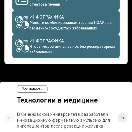
стеатоза печени
ИНФОГРАФИКА
Моно- и комбинированная терапия ПОАК при
сердечно-сосудистых заболеваниях
ИНФОГРАФИКА
Чтобы мороз щипал за нос без респираторных
заболеваний!
Все новости
Технологии в медицине
В Сеченовском Университете разработали
Росси
инновационную ферментную эмульсию для
расч
онкопациентов после резекции желудка
проти