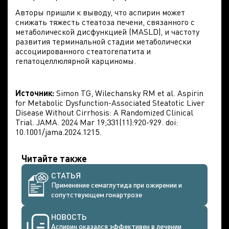
Авторы пришли к выводу, что аспирин может
снижать тяжесть стеатоза печени, связанного с
метаболической дисфункцией (MASLD), и частоту
развития терминальной стадии метаболически
ассоциированного стеатогепатита и
гепатоцеллюлярной карциномы.
Источник
:
Simon TG, Wilechansky RM et al. Aspirin
for Metabolic Dysfunction-Associated Steatotic Liver
Disease Without Cirrhosis: A Randomized Clinical
Trial. JAMA. 2024 Mar 19;331(11):920-929. doi:
10.1001/jama.2024.1215.
Читайте также
СТАТЬЯ
Применение семаглутида при ожирении и
сопутствующем гонартрозе
НОВОСТЬ
Аспирин оказался эффективен в лечении