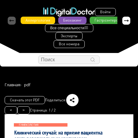
Войти
Аллергология
Биохакинг
Гастроэнтерология
Все специальности
Эксперты
Все номера
Главная
pdf
Скачать этот PDF
Поделиться:
Страница:
1
/
2
<
>