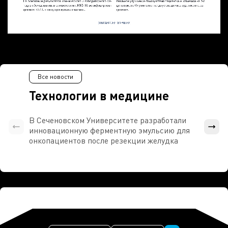
Все новости
Технологии в медицине
В Сеченовском Университете разработали
Росси
инновационную ферментную эмульсию для
расч
онкопациентов после резекции желудка
проти