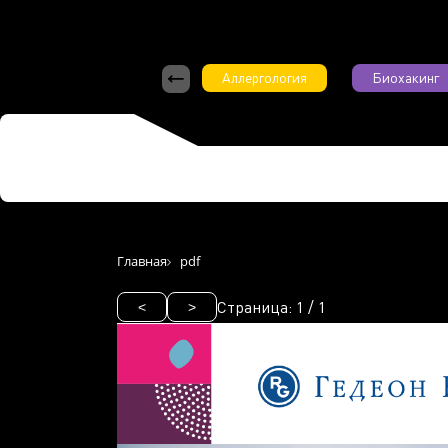
Аллергология
Биохакинг
Главная
pdf
Страница:
1
/
1
<
>