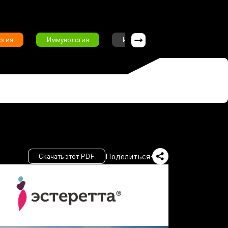
огия
Иммунология
Интервью
Инфекционны
Поделиться:
Скачать этот PDF