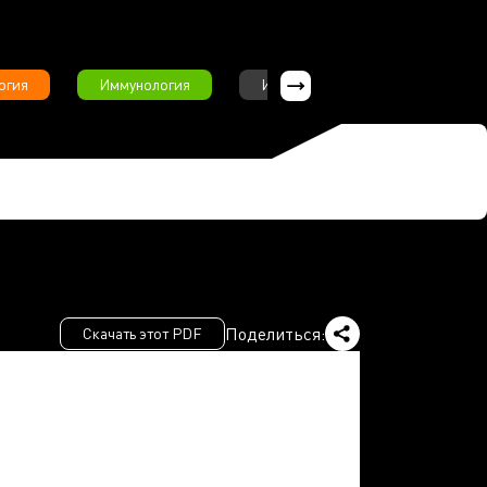
огия
Иммунология
Интервью
Инфекционны
Поделиться:
Скачать этот PDF