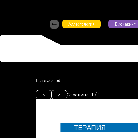
Аллергология
Биохакинг
Главная
pdf
Страница:
1
/
1
<
>