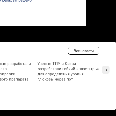
Все новости
ные разработали
Ученые ТПУ и Китая
В Пен
чета
разработали гибкий «пластырь»
приб
озировки
для определения уровня
прис
вого препарата
глюкозы через пот