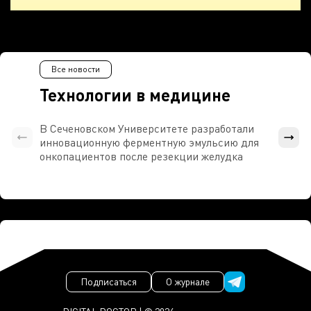
Все новости
Технологии в медицине
В Сеченовском Университете разработали
Росси
инновационную ферментную эмульсию для
расч
онкопациентов после резекции желудка
проти
Подписаться
О журнале