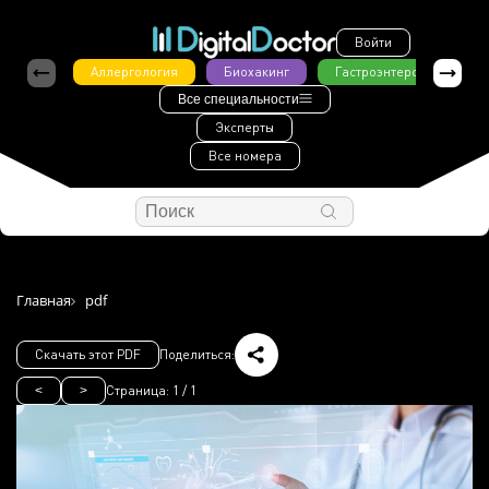
Войти
Аллергология
Биохакинг
Гастроэнтерология
Все специальности
Эксперты
Все номера
Главная
pdf
Скачать этот PDF
Поделиться:
Страница:
1
/
1
<
>