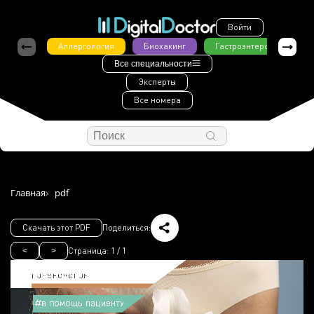
Войти
Аллергология
Биохакинг
Гастроэнтерология
Все специальности
Эксперты
Все номера
Главная
pdf
Скачать этот PDF
Поделиться:
Страница:
1
/
1
<
>