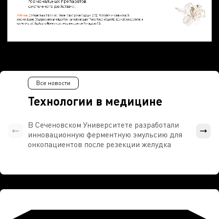
Все новости
Технологии в медицине
В Сеченовском Университете разработали
Росси
инновационную ферментную эмульсию для
расч
онкопациентов после резекции желудка
проти