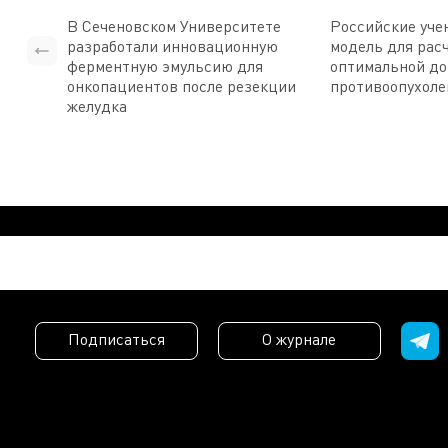
В Сеченовском Университете
Российские уче
разработали инновационную
модель для рас
ферментную эмульсию для
оптимальной д
онкопациентов после резекции
противоопухоле
желудка
Подписаться
О журнале