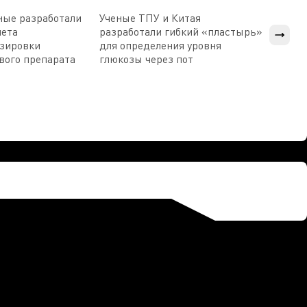
ные разработали
Ученые ТПУ и Китая
В Пен
чета
разработали гибкий «пластырь»
приб
озировки
для определения уровня
прис
вого препарата
глюкозы через пот