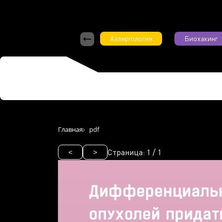
Аллергология
Биохакинг
Главная
pdf
Страница:
1
/
1
<
>