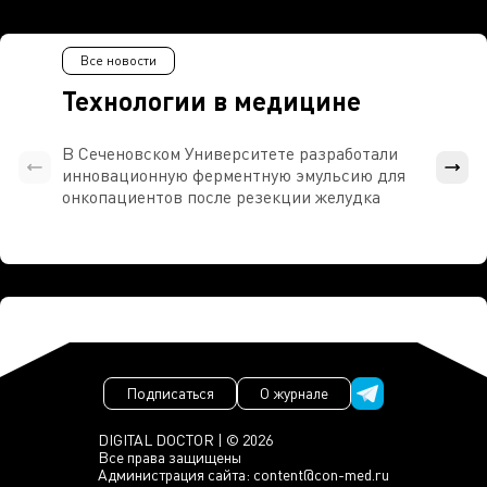
Все новости
Технологии в медицине
В Сеченовском Университете разработали
Росси
инновационную ферментную эмульсию для
расч
онкопациентов после резекции желудка
проти
Подписаться
О журнале
DIGITAL DOCTOR | © 2026
Все права защищены
Администрация сайта:
content@con-med.ru