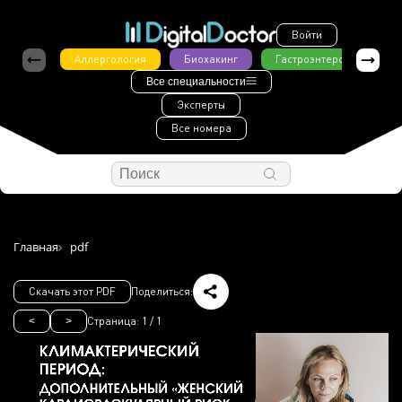
Войти
Аллергология
Биохакинг
Гастроэнтерология
Все специальности
Эксперты
Все номера
Главная
pdf
Скачать этот PDF
Поделиться:
Страница:
1
/
1
<
>