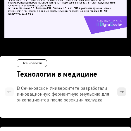
Все новости
Технологии в медицине
В Сеченовском Университете разработали
Росси
инновационную ферментную эмульсию для
расч
онкопациентов после резекции желудка
проти