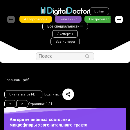
Войти
Аллергология
Биохакинг
Гастроэнтерология
Все специальности
Эксперты
Все номера
Главная
pdf
Скачать этот PDF
Поделиться:
Страница:
1
/
1
<
>