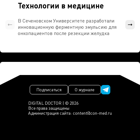
Технологии в медицине
В Сеченовском Университете разработали
Росси
инновационную ферментную эмульсию для
расч
онкопациентов после резекции желудка
проти
Подписаться
О журнале
DIGITAL DOCTOR | © 2026
Все права защищены
Администрация сайта:
content@con-med.ru