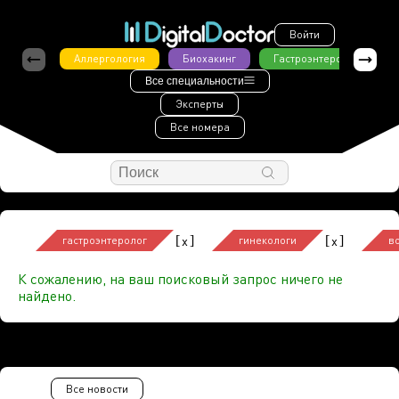
Войти
Аллергология
Биохакинг
Гастроэнтерология
Все специальности
Эксперты
Все номера
[
]
[
]
x
x
гастроэнтеролог
гинекологи
в
К сожалению, на ваш поисковый запрос ничего не
найдено.
Все новости