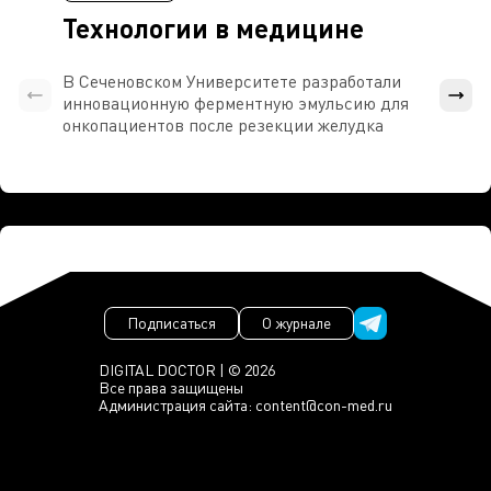
Технологии в медицине
В Сеченовском Университете разработали
Росси
инновационную ферментную эмульсию для
расч
онкопациентов после резекции желудка
проти
Подписаться
О журнале
DIGITAL DOCTOR | © 2026
Все права защищены
Администрация сайта:
content@con-med.ru