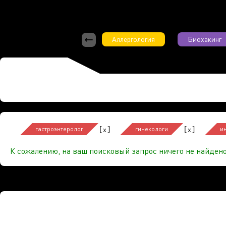
Аллергология
Биохакинг
[
]
[
]
x
x
гастроэнтеролог
гинекологи
и
К сожалению, на ваш поисковый запрос ничего не найдено