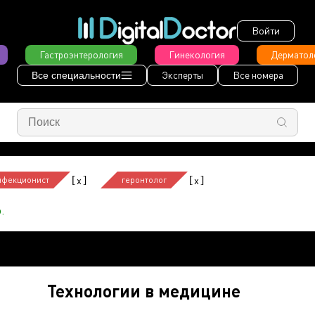
Войти
Гастроэнтерология
Гинекология
Дерматол
Эксперты
Все номера
Все специальности
[
]
[
]
x
x
нфекционист
геронтолог
.
Технологии в медицине