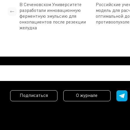
В Сеченовском Университете
Российские уче
разработали инновационную
модель для рас
ферментную эмульсию для
оптимальной д
онкопациентов после резекции
противоопухоле
желудка
Подписаться
О журнале