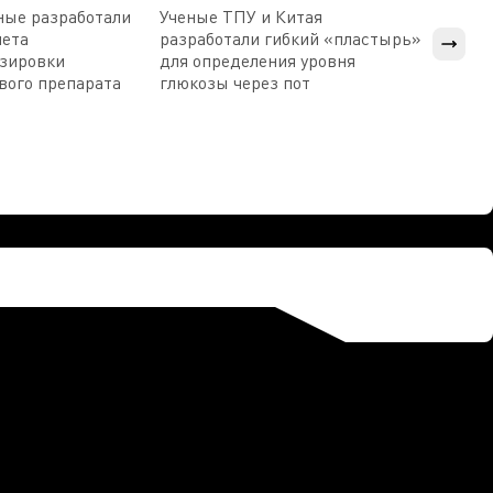
ные разработали
Ученые ТПУ и Китая
В Пен
чета
разработали гибкий «пластырь»
приб
озировки
для определения уровня
прис
вого препарата
глюкозы через пот