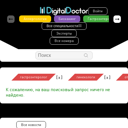
Войти
Аллергология
Биохакинг
Гастроэнтерология
Все специальности
Эксперты
Все номера
[
]
[
]
x
x
гастроэнтеролог
гинекологи
о
К сожалению, на ваш поисковый запрос ничего не
найдено.
Все новости