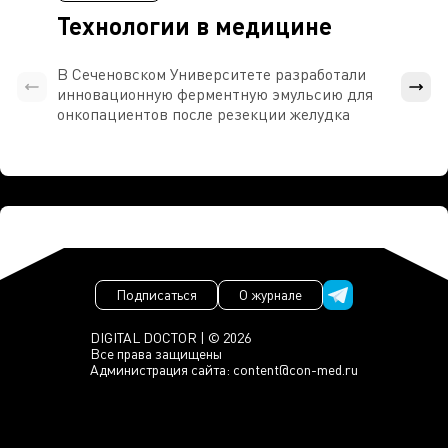
Технологии в медицине
В Сеченовском Университете разработали
Росси
инновационную ферментную эмульсию для
расч
онкопациентов после резекции желудка
проти
Подписаться
О журнале
DIGITAL DOCTOR | © 2026
Все права защищены
Администрация сайта:
content@con-med.ru