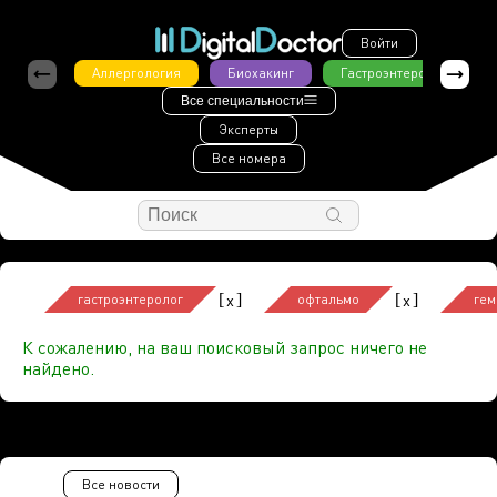
Войти
Аллергология
Биохакинг
Гастроэнтерология
Все специальности
Эксперты
Все номера
[
]
[
]
x
x
гастроэнтеролог
офтальмо
гем
К сожалению, на ваш поисковый запрос ничего не
найдено.
Все новости