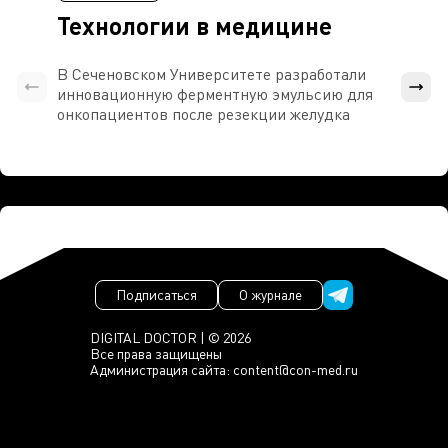
Технологии в медицине
В Сеченовском Университете разработали
Росси
инновационную ферментную эмульсию для
расч
онкопациентов после резекции желудка
проти
Подписаться
О журнале
DIGITAL DOCTOR | © 2026
Все права защищены
Администрация сайта:
content@con-med.ru