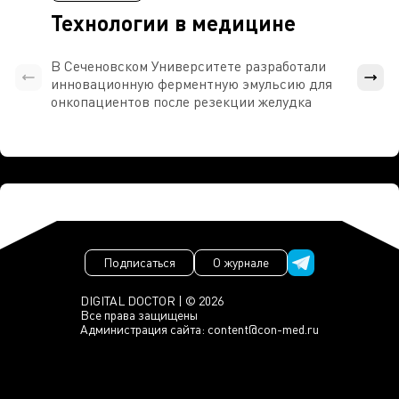
Технологии в медицине
В Сеченовском Университете разработали
Росси
инновационную ферментную эмульсию для
расч
онкопациентов после резекции желудка
проти
Подписаться
О журнале
DIGITAL DOCTOR | © 2026
Все права защищены
Администрация сайта:
content@con-med.ru