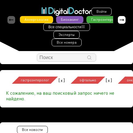
Войти
Аллергология
Биохакинг
Гастроэнтерология
Все специальности
Эксперты
Все номера
[
]
[
]
x
x
гастроэнтеролог
офтальмо
онк
К сожалению, на ваш поисковый запрос ничего не
найдено.
Все новости