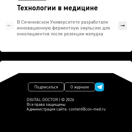
Технологии в медицине
В Сеченовском Университете разработали
Росси
инновационную ферментную эмульсию для
расч
онкопациентов после резекции желудка
проти
Подписаться
О журнале
DIGITAL DOCTOR | © 2026
Все права защищены
Администрация сайта:
content@con-med.ru