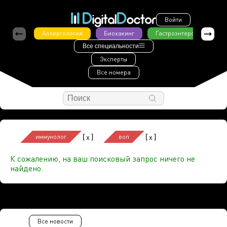
Войти
Аллергология
Биохакинг
Гастроэнтерология
Все специальности
Эксперты
Все номера
[
]
[
]
x
x
иммунолог
воп
К сожалению, на ваш поисковый запрос ничего не
найдено.
Все новости