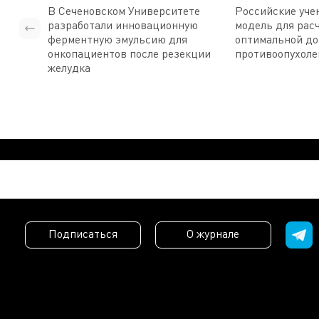
В Сеченовском Университете
Российские уче
разработали инновационную
модель для рас
ферментную эмульсию для
оптимальной д
онкопациентов после резекции
противоопухоле
желудка
Подписаться
О журнале