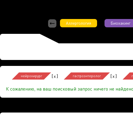
Аллергология
Биохакинг
[
]
[
]
x
x
нейрохирург
гастроэнтеролог
К сожалению, на ваш поисковый запрос ничего не найдено