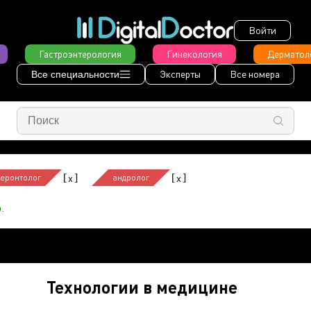
Войти
Гастроэнтерология
Гинекология
Дерматол
Эксперты
Все номера
Все специальности
[
]
[
]
x
x
геронтолог
андролог
.
Технологии в медицине