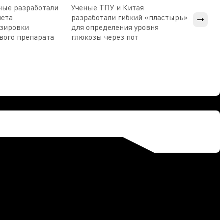
ные разработали
Ученые ТПУ и Китая
В Пен
чета
разработали гибкий «пластырь»
приб
озировки
для определения уровня
прис
вого препарата
глюкозы через пот