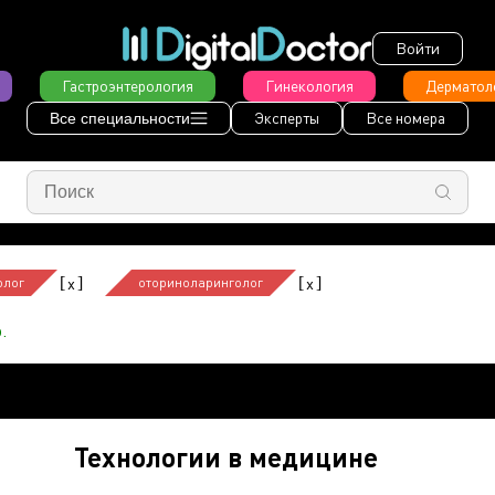
Войти
Гастроэнтерология
Гинекология
Дерматол
Эксперты
Все номера
Все специальности
[
]
[
]
x
x
олог
оториноларинголог
.
Технологии в медицине