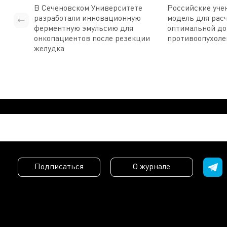
В Сеченовском Университете
Российские уче
разработали инновационную
модель для рас
ферментную эмульсию для
оптимальной д
онкопациентов после резекции
противоопухоле
желудка
Подписаться
О журнале