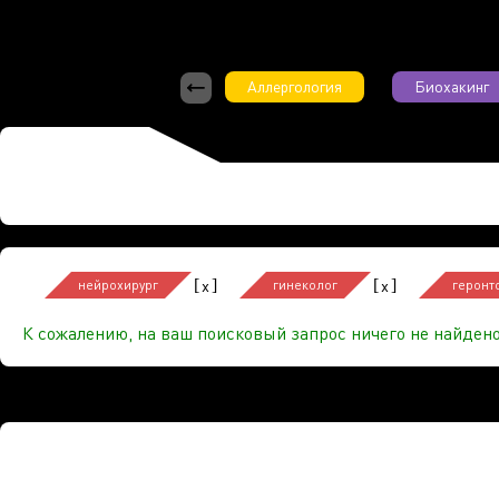
Аллергология
Биохакинг
[
]
[
]
x
x
нейрохирург
гинеколог
геронт
К сожалению, на ваш поисковый запрос ничего не найдено