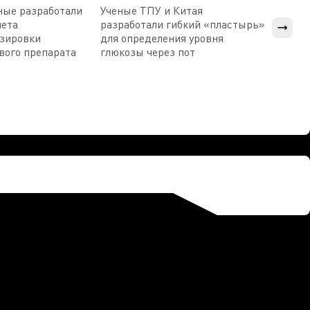
ные разработали
Ученые ТПУ и Китая
В Пен
чета
разработали гибкий «пластырь»
приб
озировки
для определения уровня
прис
вого препарата
глюкозы через пот