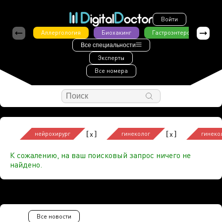
Войти
Аллергология
Биохакинг
Гастроэнтерология
Все специальности
Эксперты
Все номера
[
]
[
]
x
x
нейрохирург
гинеколог
гинеко
К сожалению, на ваш поисковый запрос ничего не
найдено.
Все новости