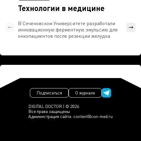
Технологии в медицине
В Сеченовском Университете разработали
Росси
инновационную ферментную эмульсию для
расч
онкопациентов после резекции желудка
проти
Подписаться
О журнале
DIGITAL DOCTOR | © 2026
Все права защищены
Администрация сайта:
content@con-med.ru