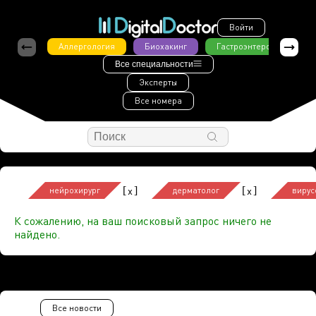
Войти
Аллергология
Биохакинг
Гастроэнтерология
Все специальности
Эксперты
Все номера
[
]
[
]
x
x
нейрохирург
дерматолог
вирус
К сожалению, на ваш поисковый запрос ничего не
найдено.
Все новости