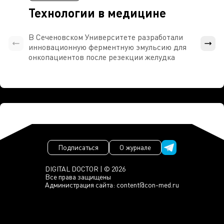
Технологии в медицине
В Сеченовском Университете разработали
Росси
инновационную ферментную эмульсию для
расч
онкопациентов после резекции желудка
проти
Подписаться
О журнале
DIGITAL DOCTOR | © 2026
Все права защищены
Администрация сайта:
content@con-med.ru