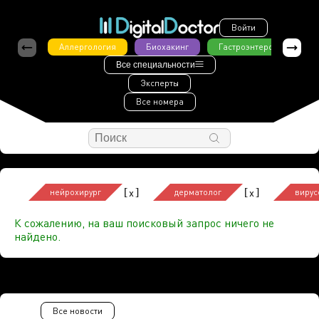
Войти
Аллергология
Биохакинг
Гастроэнтерология
Все специальности
Эксперты
Все номера
[
]
[
]
x
x
нейрохирург
дерматолог
вирус
К сожалению, на ваш поисковый запрос ничего не
найдено.
Все новости