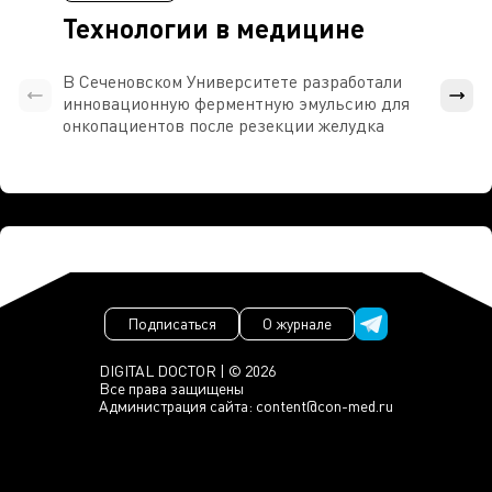
Технологии в медицине
В Сеченовском Университете разработали
Росси
инновационную ферментную эмульсию для
расч
онкопациентов после резекции желудка
проти
Подписаться
О журнале
DIGITAL DOCTOR | © 2026
Все права защищены
Администрация сайта:
content@con-med.ru