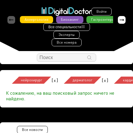
Войти
Аллергология
Биохакинг
Гастроэнтерология
Все специальности
Эксперты
Все номера
[
]
[
]
x
x
нейрохирург
дерматолог
карди
К сожалению, на ваш поисковый запрос ничего не
найдено.
Все новости