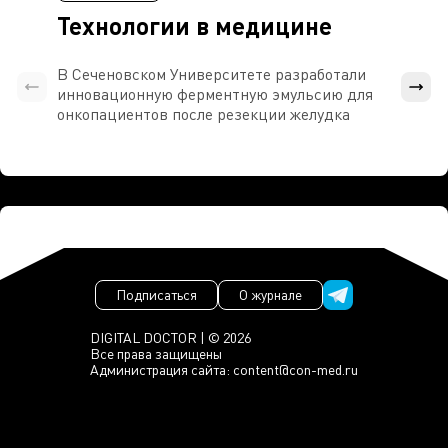
Технологии в медицине
В Сеченовском Университете разработали
Росси
инновационную ферментную эмульсию для
расч
онкопациентов после резекции желудка
проти
Подписаться
О журнале
DIGITAL DOCTOR | © 2026
Все права защищены
Администрация сайта:
content@con-med.ru