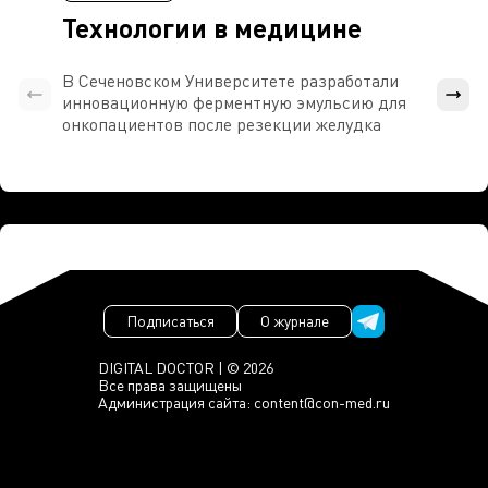
Технологии в медицине
В Сеченовском Университете разработали
Росси
инновационную ферментную эмульсию для
расч
онкопациентов после резекции желудка
проти
Подписаться
О журнале
DIGITAL DOCTOR | © 2026
Все права защищены
Администрация сайта:
content@con-med.ru