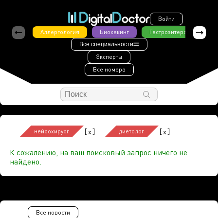
Войти
Аллергология
Биохакинг
Гастроэнтерология
Все специальности
Эксперты
Все номера
[
]
[
]
x
x
нейрохирург
диетолог
К сожалению, на ваш поисковый запрос ничего не
найдено.
Все новости