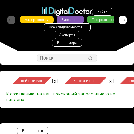
Войти
Аллергология
Биохакинг
Гастроэнтерология
Все специальности
Эксперты
Все номера
[
]
[
]
x
x
нейрохирург
инфекционист
ал
К сожалению, на ваш поисковый запрос ничего не
найдено.
Все новости