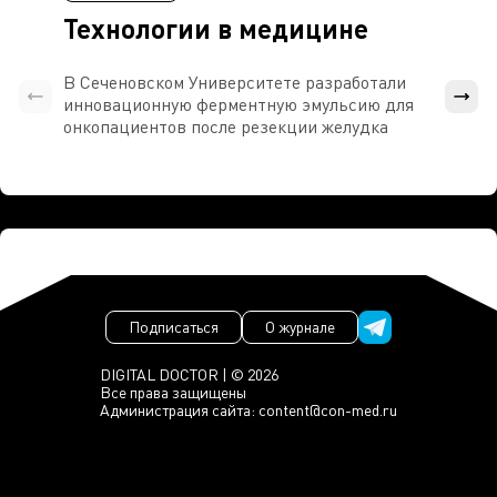
Технологии в медицине
В Сеченовском Университете разработали
Росси
инновационную ферментную эмульсию для
расч
онкопациентов после резекции желудка
проти
Подписаться
О журнале
DIGITAL DOCTOR | © 2026
Все права защищены
Администрация сайта:
content@con-med.ru