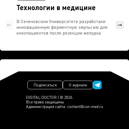
Технологии в медицине
В Сеченовском Университете разработали
Росси
инновационную ферментную эмульсию для
расч
онкопациентов после резекции желудка
проти
Подписаться
О журнале
DIGITAL DOCTOR | © 2026
Все права защищены
Администрация сайта:
content@con-med.ru