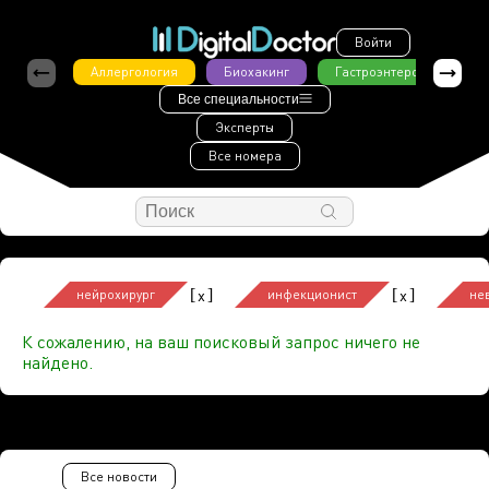
Войти
Аллергология
Биохакинг
Гастроэнтерология
Все специальности
Эксперты
Все номера
[
]
[
]
x
x
нейрохирург
инфекционист
не
К сожалению, на ваш поисковый запрос ничего не
найдено.
Все новости