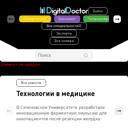
Войти
Аллергология
Биохакинг
Гастроэнтерология
Все специальности
Эксперты
Все номера
Элемент не найден
Все новости
Технологии в медицине
В Сеченовском Университете разработали
Росси
инновационную ферментную эмульсию для
расч
онкопациентов после резекции желудка
проти