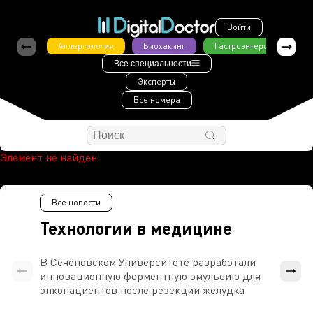
Войти
Аллергология
Биохакинг
Гастроэнтерология
Все специальности
Эксперты
Все номера
Элемент не найден
Все новости
Технологии в медицине
В Сеченовском Университете разработали
Росси
инновационную ферментную эмульсию для
расч
онкопациентов после резекции желудка
проти