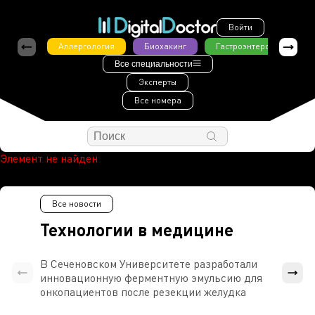
Войти
Аллергология
Биохакинг
Гастроэнтерология
Все специальности
Эксперты
Все номера
Элемент не найден
Все новости
Технологии в медицине
В Сеченовском Университете разработали
Росси
инновационную ферментную эмульсию для
расч
онкопациентов после резекции желудка
проти