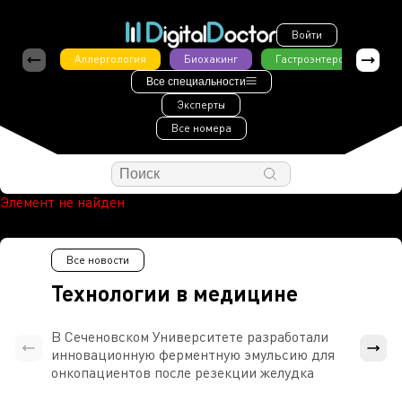
Войти
Аллергология
Биохакинг
Гастроэнтерология
Все специальности
Эксперты
Все номера
Элемент не найден
Все новости
Технологии в медицине
В Сеченовском Университете разработали
Росси
инновационную ферментную эмульсию для
расч
онкопациентов после резекции желудка
проти