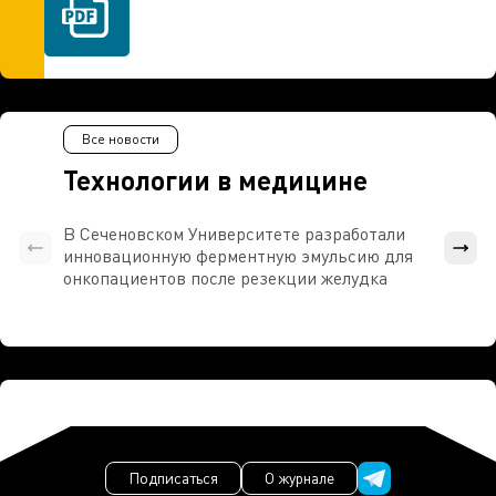
Все новости
Технологии в медицине
В Сеченовском Университете разработали
Росси
инновационную ферментную эмульсию для
расч
онкопациентов после резекции желудка
проти
Подписаться
О журнале