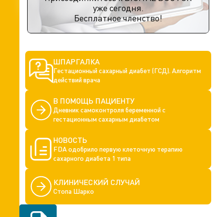
уже сегодня.
Бесплатное членство!
ШПАРГАЛКА
Гестационный сахарный диабет (ГСД). Алгоритм
действий врача
В ПОМОЩЬ ПАЦИЕНТУ
Дневник самоконтроля беременной с
гестационным сахарным диабетом
НОВОСТЬ
FDA одобрило первую клеточную терапию
сахарного диабета 1 типа
КЛИНИЧЕСКИЙ СЛУЧАЙ
Cтопа Шарко