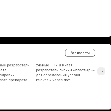
Все новости
ные разработали
Ученые ТПУ и Китая
В Пен
чета
разработали гибкий «пластырь»
приб
озировки
для определения уровня
прис
вого препарата
глюкозы через пот