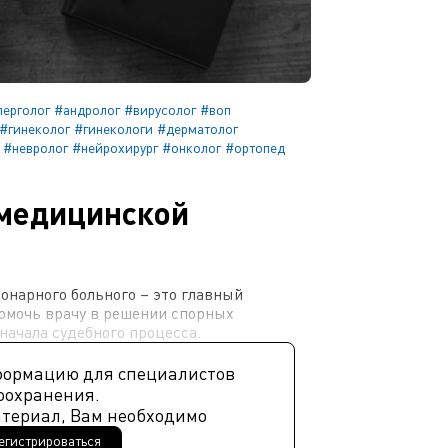
лерголог
#андролог
#вирусолог
#воп
#гинеколог
#гинекологи
#дерматолог
#невролог
#нейрохирург
#онколог
#ортопед
медицинской
онарного больного – это главный
омочь врачу в решении спорных
 начала судебного процесса.
формацию для специалистов
оохранения.
атериал, Вам необходимо
егистрироваться