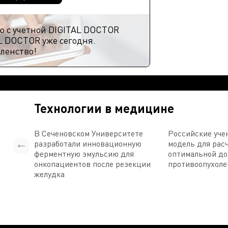
ю с учетной DIGITAL DOCTOR
L DOCTOR уже сегодня.
ленство!
Технологии в медицине
В Сеченовском Университете
Российские уче
разработали инновационную
модель для рас
ферментную эмульсию для
оптимальной д
онкопациентов после резекции
противоопухоле
желудка