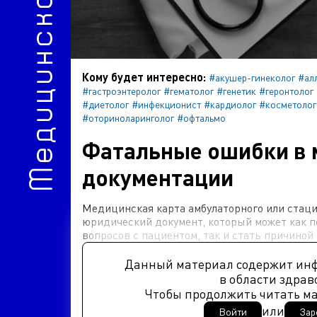
Медицинское право
Кому будет интересно:
#акушер-гинеколог
#ал
#гастроэнтеролог
#гематолог
#генетик
#геронтолог
#диетолог
#инфекционист
#кардиолог
#косметолог
#оториноларинголог
#офтальмо
Фатальные ошибки в 
документации
Медицинская карта амбулаторного или стаци
юридический документ, который может как п
вопросов с пациентом, так и стать причиной
Данный материал содержит ин
в области здрав
Чтобы продолжить читать м
или
Войти
Зар