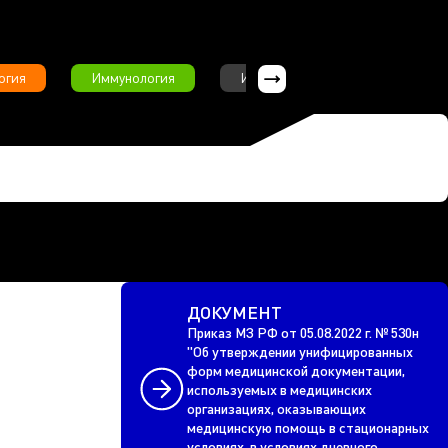
огия
Иммунология
Интервью
Инфекционны
ДОКУМЕНТ
Приказ МЗ РФ от 05.08.2022 г. № 530н
"Об утверждении унифицированных
форм медицинской документации,
используемых в медицинских
организациях, оказывающих
медицинскую помощь в стационарных
условиях, в условиях дневного