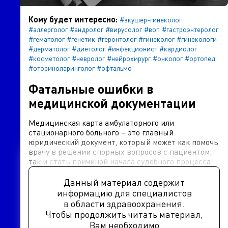
Кому будет интересно:
#акушер-гинеколог
#аллерголог
#андролог
#вирусолог
#воп
#гастроэнтеролог
#гематолог
#генетик
#геронтолог
#гинеколог
#гинекологи
#дерматолог
#диетолог
#инфекционист
#кардиолог
#косметолог
#невролог
#нейрохирург
#онколог
#ортопед
#оториноларинголог
#офтальмо
Фатальные ошибки в
медицинской документации
Медицинская карта амбулаторного или
стационарного больного – это главный
юридический документ, который может как помочь
врачу в решении спорных вопросов с пациентом,
так и стать причиной начала судебного процесса.
Данный материал содержит
информацию для специалистов
в области здравоохранения.
Чтобы продолжить читать материал,
Вам необходимо