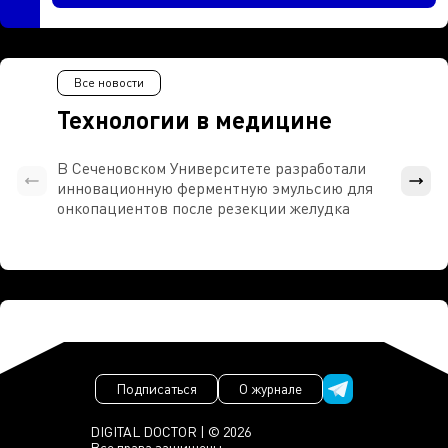
Все новости
Технологии в медицине
В Сеченовском Университете разработали
Росси
инновационную ферментную эмульсию для
расч
онкопациентов после резекции желудка
проти
Подписаться
О журнале
DIGITAL DOCTOR | © 2026
Все права защищены