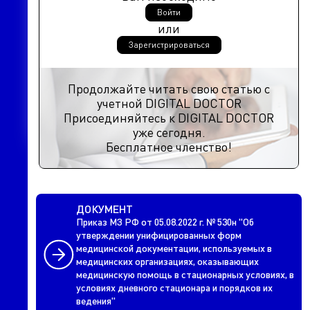
Войти
или
Зарегистрироваться
Продолжайте читать свою статью с
учетной DIGITAL DOCTOR
Присоединяйтесь к DIGITAL DOCTOR
уже сегодня.
Бесплатное членство!
ДОКУМЕНТ
Приказ МЗ РФ от 05.08.2022 г. № 530н "Об
утверждении унифицированных форм
медицинской документации, используемых в
медицинских организациях, оказывающих
медицинскую помощь в стационарных условиях, в
условиях дневного стационара и порядков их
ведения"