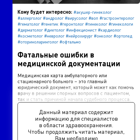
Кому будет интересно:
#акушер-гинеколог
#аллерголог
#андролог
#вирусолог
#воп
#гастроэнтеролог
#гематолог
#генетик
#геронтолог
#гинеколог
#гинекологи
#дерматолог
#диетолог
#инфекционист
#кардиолог
#косметолог
#невролог
#нейрохирург
#онколог
#ортопед
#оториноларинголог
#офтальмо
Фатальные ошибки в
медицинской документации
Медицинская карта амбулаторного или
стационарного больного – это главный
юридический документ, который может как помочь
врачу в решении спорных вопросов с пациентом,
так и стать причиной начала судебного процесса.
Данный материал содержит
информацию для специалистов
в области здравоохранения.
Чтобы продолжить читать материал,
Вам необходимо