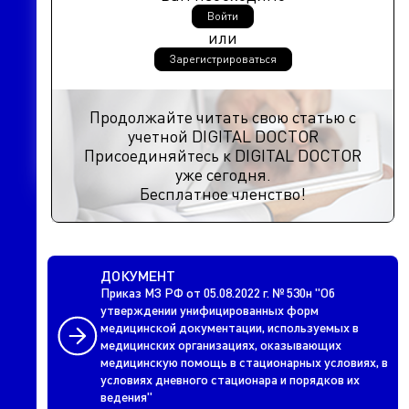
Войти
или
Зарегистрироваться
Продолжайте читать свою статью с
учетной DIGITAL DOCTOR
Присоединяйтесь к DIGITAL DOCTOR
уже сегодня.
Бесплатное членство!
ДОКУМЕНТ
Приказ МЗ РФ от 05.08.2022 г. № 530н "Об
утверждении унифицированных форм
медицинской документации, используемых в
медицинских организациях, оказывающих
медицинскую помощь в стационарных условиях, в
условиях дневного стационара и порядков их
ведения"