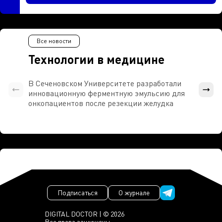
Все новости
Технологии в медицине
В Сеченовском Университете разработали
Росси
инновационную ферментную эмульсию для
расч
онкопациентов после резекции желудка
проти
Подписаться
О журнале
DIGITAL DOCTOR | © 2026
Все права защищены