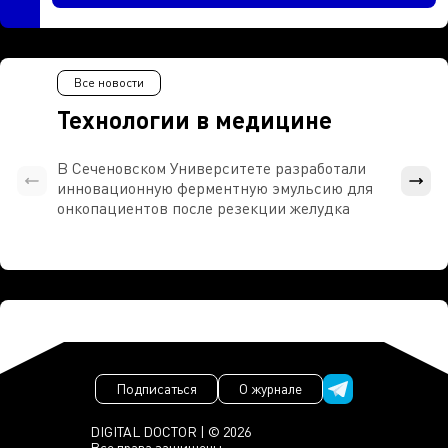
Все новости
Технологии в медицине
В Сеченовском Университете разработали
Росси
инновационную ферментную эмульсию для
расч
онкопациентов после резекции желудка
проти
Подписаться
О журнале
DIGITAL DOCTOR | © 2026
Все права защищены