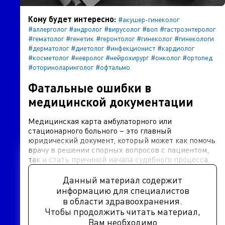
Кому будет интересно:
#акушер-гинеколог
#аллерголог
#андролог
#вирусолог
#воп
#гастроэнтеролог
#гематолог
#генетик
#геронтолог
#гинеколог
#гинекологи
#дерматолог
#диетолог
#инфекционист
#кардиолог
#косметолог
#невролог
#нейрохирург
#онколог
#ортопед
#оториноларинголог
#офтальмо
Фатальные ошибки в
медицинской документации
Медицинская карта амбулаторного или
стационарного больного – это главный
юридический документ, который может как помочь
врачу в решении спорных вопросов с пациентом,
так и стать причиной начала судебного процесса.
Данный материал содержит
информацию для специалистов
в области здравоохранения.
Чтобы продолжить читать материал,
Вам необходимо