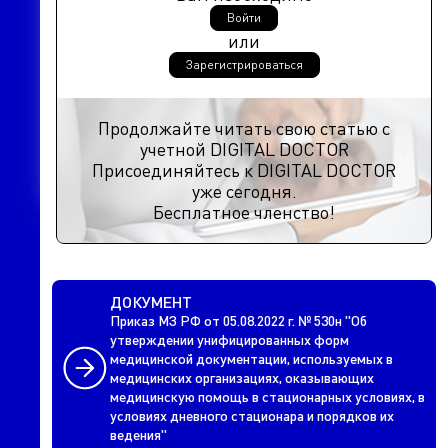
Войти
или
Зарегистрироваться
Продолжайте читать свою статью с
учетной DIGITAL DOCTOR
Присоединяйтесь к DIGITAL DOCTOR
уже сегодня.
Бесплатное членство!
ДОКУМЕНТ
Приказ МЗ РФ от 05.08.2022 г. № 530н "Об
утверждении унифицированных форм
медицинской документации, используемых в
медицинских организациях, оказывающих
медицинскую помощь в стационарных условиях, в
условиях дневного стационара и порядков их
ведения"