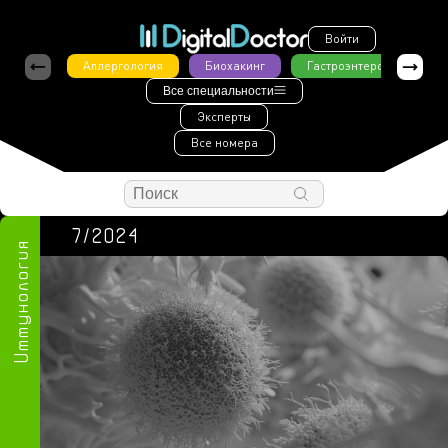
Войти
Аллергология
Биохакинг
Гастроэнтерология
Все специальности
Эксперты
Все номера
7/2024
Иммунология