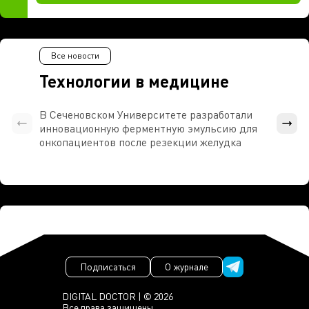
Все новости
Технологии в медицине
В Сеченовском Университете разработали
Росси
инновационную ферментную эмульсию для
расч
онкопациентов после резекции желудка
проти
Подписаться
О журнале
DIGITAL DOCTOR | © 2026
Все права защищены