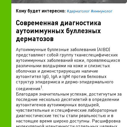
Кому будет интересно:
#дерматолог
#иммунолог
Современная диагностика
аутоиммунных буллезных
дерматозов
Аутоиммунные буллезные заболевания (AIBD)
представляют собой группу тканеспецифических
аутоиммунных заболеваний кожи, проявляющихся
различными волдырями на коже и слизистых
оболочках и демонстрирующих наличие
аутоантител IgG, IgA и IgM против белковых
структур эпидермиса и дермо-эпидермального
1
соединения
.
Благодаря значительным успехам, достигнутым за
последние несколько десятилетий в определении
аутоантигенов аутоиммунных волдырей,
чувствительные и специфические лабораторные
диагностические тесты стали реальностью и в
настоящее время широко доступны. Расшифровка
молекулярной идентичности отдельных целевых