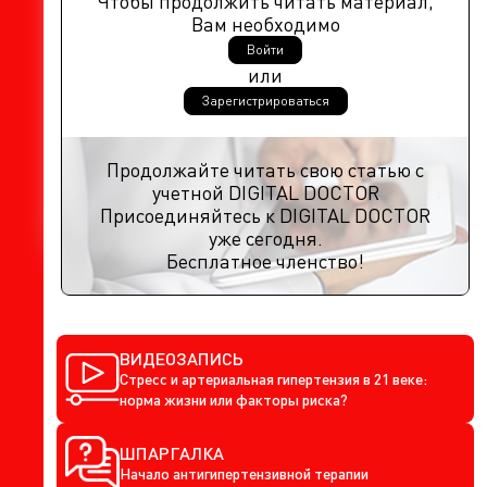
Чтобы продолжить читать материал,
Вам необходимо
Войти
или
Зарегистрироваться
Продолжайте читать свою статью с
учетной DIGITAL DOCTOR
Присоединяйтесь к DIGITAL DOCTOR
уже сегодня.
Бесплатное членство!
ВИДЕОЗАПИСЬ
Стресс и артериальная гипертензия в 21 веке:
норма жизни или факторы риска?
ШПАРГАЛКА
Начало антигипертензивной терапии