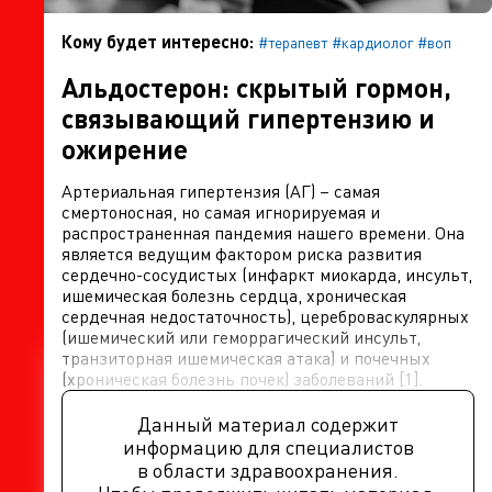
Кому будет интересно:
#терапевт
#кардиолог
#воп
Альдостерон: скрытый гормон,
связывающий гипертензию и
ожирение
Артериальная гипертензия (АГ) – самая
смертоносная, но самая игнорируемая и
распространенная пандемия нашего времени. Она
является ведущим фактором риска развития
сердечно-сосудистых (инфаркт миокарда, инсульт,
ишемическая болезнь сердца, хроническая
сердечная недостаточность), цереброваскулярных
(ишемический или геморрагический инсульт,
транзиторная ишемическая атака) и почечных
(хроническая болезнь почек) заболеваний [1].
Данный материал содержит
информацию для специалистов
в области здравоохранения.