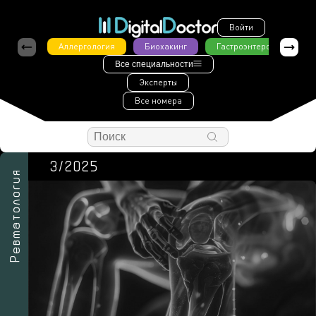
Войти
Аллергология
Биохакинг
Гастроэнтерология
Все специальности
Эксперты
Все номера
3/2025
Ревматология