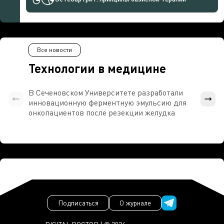
Все новости
Технологии в медицине
В Сеченовском Университете разработали
Росси
инновационную ферментную эмульсию для
расч
онкопациентов после резекции желудка
проти
Подписаться
О журнале